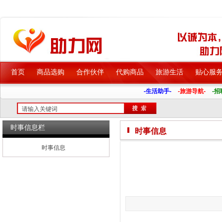
首页
商品选购
合作伙伴
代购商品
旅游生活
贴心服
-生活助手-
-旅游导航-
-招
时事信息栏
时事信息
时事信息