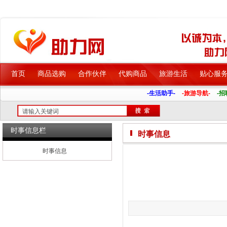
首页
商品选购
合作伙伴
代购商品
旅游生活
贴心服
-生活助手-
-旅游导航-
-招
时事信息栏
时事信息
时事信息